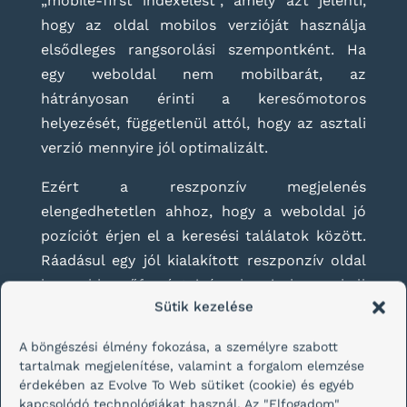
„mobile-first indexelést”, amely azt jelenti,
hogy az oldal mobilos verzióját használja
elsődleges rangsorolási szempontként. Ha
egy weboldal nem mobilbarát, az
hátrányosan érinti a keresőmotoros
helyezését, függetlenül attól, hogy az asztali
verzió mennyire jól optimalizált.
Ezért a reszponzív megjelenés
elengedhetetlen ahhoz, hogy a weboldal jó
pozíciót érjen el a keresési találatok között.
Ráadásul egy jól kialakított reszponzív oldal
kevesebb erőforrást igényel, mivel nem kell
Sütik kezelése
külön asztali és mobil verziót fenntartani,
ami szintén előnyös a SEO szempontjából.
A böngészési élmény fokozása, a személyre szabott
tartalmak megjelenítése, valamint a forgalom elemzése
Jobb felhasználói élmény
érdekében az Evolve To Web sütiket (cookie) és egyéb
kapcsolódó technológiákat használ. Az "Elfogadom"