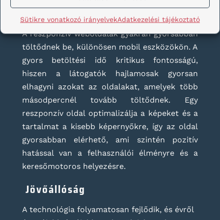
Gyorsabb betöltési idő
Sütikre vonatkozó irányelvek
Adatkezelési tájékoztató
A reszponzív weboldalak gyakran gyorsabban
töltődnek be, különösen mobil eszközökön. A
gyors betöltési idő kritikus fontosságú,
hiszen a látogatók hajlamosak gyorsan
elhagyni azokat az oldalakat, amelyek több
másodpercnél tovább töltődnek. Egy
reszponzív oldal optimalizálja a képeket és a
tartalmat a kisebb képernyőkre, így az oldal
gyorsabban elérhető, ami szintén pozitív
hatással van a felhasználói élményre és a
keresőmotoros helyezésre.
Jövőállóság
A technológia folyamatosan fejlődik, és évről