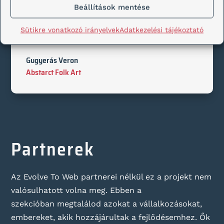
weboldalamat. Nagyon kedves,
Beállítások mentése
segítőkész Tamás. Mindenkinek ajánlom,
mint szakember!
Sütikre vonatkozó irányelvek
Adatkezelési tájékoztató
Gugyerás Veron
Abstarct Folk Art
Partnerek
Az Evolve To Web partnerei nélkül ez a projekt nem
valósulhatott volna meg. Ebben a
szekcióban megtalálod azokat a vállalkozásokat,
embereket, akik hozzájárultak a fejlődésemhez. Ők