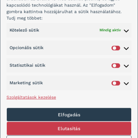
kapcsolódó technológiákat használ. Az "Elfogadom"
gombra kattintva hozzájárulhat a sütik használatához.
Tudj meg többet:
Kötelező sütik
Mindig aktív
Gugyerás Veron Abstract Folk Art stílusú
Opcionális sütik
festményeket készít. Weboldalának
elkészítésekor fontos volt, hogy a
festmények, illetve a kiállítások kapják a fő
Statisztikai sütik
hangsúlyt az oldalon.
Marketing sütik
Nyújtott szolgáltatások: Weboldal
elkészítése, üzemeltetése, karbantartása;
Szolgáltatások kezelése
SEO, analitika.
Ügyfelem szavai
Elfogadás
Elutasítás
Jó szakmai hozzáértéssel készítette el a