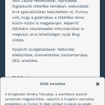
Wolf Zsuzsi festészettel, rajzolással
foglalkozik többféle témában, weboldalát
erre specializáltan készítettem el. Fontos
volt, hogy a galériában a többféle téma
külön-külön is megjelenjen. Képeiről
időnként részletesebb információkat is
megoszt, erre lehetőséget nyújt Blog
oldala.
Nyújtott szolgáltatások: Weboldal
elkészítése, üzemeltetése, karbantartása;
SEO, analitika.
Wolf Zsuzsi
Evolve To Art
Sütik kezelése
A böngészési élmény fokozása, a személyre szabott
tartalmak megjelenítése, valamint a forgalom elemzése
érdekében az Evolve To Web sütiket (cookie) és egyéb